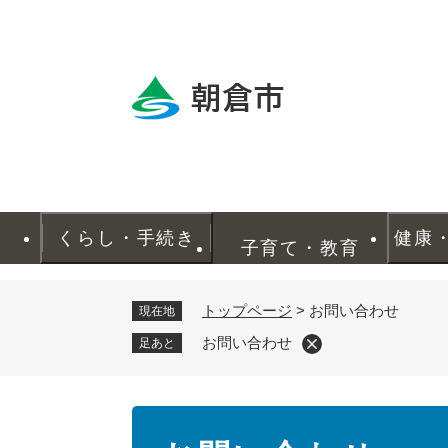
ペ
ー
ジ
の
先
頭
で
す
。
くらし・手続き
健康
子育て・教育
トップページ
>
お問い合わせ
現在地
お問い合わせ
足あと
本