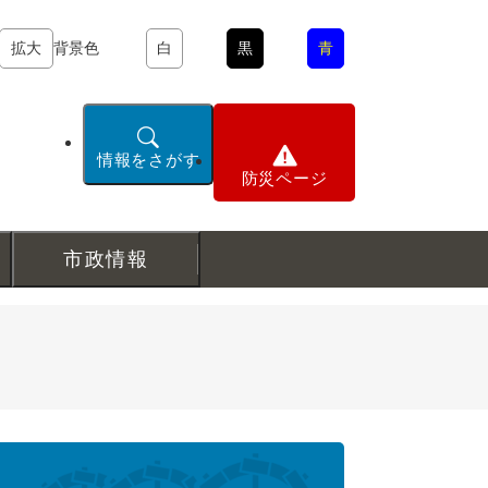
拡大
背景色
白
黒
青
情報をさがす
防災ページ
市政情報