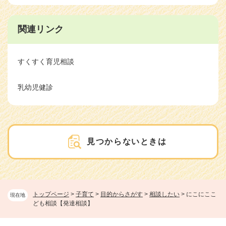
関連リンク
すくすく育児相談
乳幼児健診
見つからないときは
トップページ
>
子育て
>
目的からさがす
>
相談したい
>
にこにここ
現在地
ども相談【発達相談】