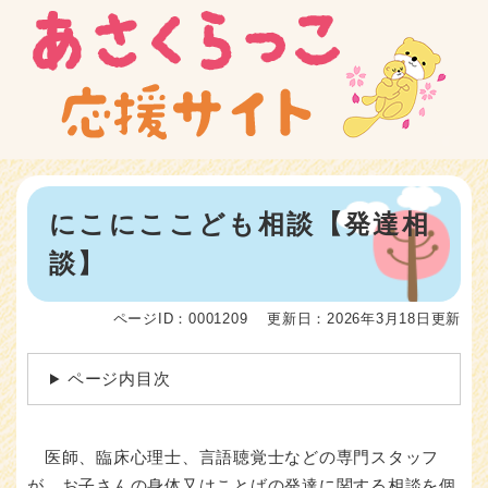
ペ
メニューを飛ばして本文へ
ー
ジ
の
先
頭
で
す
。
本
にこにここども相談【発達相
文
談】
ページID：0001209
更新日：2026年3月18日更新
ページ内目次
医師、臨床心理士、言語聴覚士などの専門スタッフ
が、お子さんの身体又はことばの発達に関する相談を個