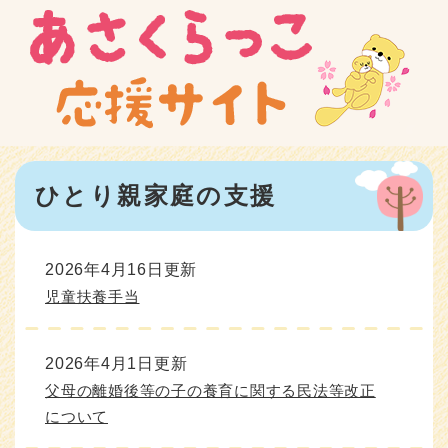
ペ
メニューを飛ばして本文へ
ー
ジ
の
先
頭
で
す
本
。
ひとり親家庭の支援
文
2026年4月16日更新
児童扶養手当
2026年4月1日更新
父母の離婚後等の子の養育に関する民法等改正
について