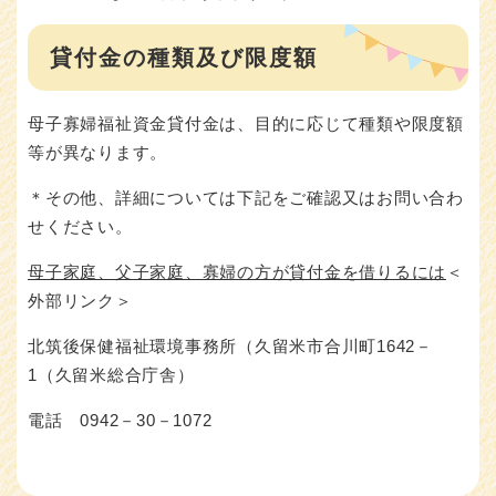
貸付金の種類及び限度額
母子寡婦福祉資金貸付金は、目的に応じて種類や限度額
等が異なります。
＊その他、詳細については下記をご確認又はお問い合わ
せください。
母子家庭、父子家庭、寡婦の方が貸付金を借りるには
＜
外部リンク＞
北筑後保健福祉環境事務所（久留米市合川町1642－
1（久留米総合庁舎）
電話 0942－30－1072