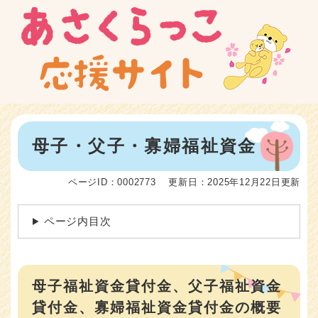
ペ
メニューを飛ばして本文へ
ー
ジ
の
先
頭
で
す
。
本
母子・父子・寡婦福祉資金
文
ページID：0002773
更新日：2025年12月22日更新
ページ内目次
母子福祉資金貸付金、父子福祉資金
貸付金、寡婦福祉資金貸付金の概要