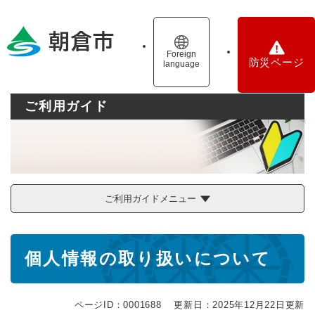
ペ
メニューを飛ばして本文へ
ー
ジ
の
Foreign
防災ページ
language
先
頭
で
ご利用ガイド
す
。
ご利用ガイドメニュー
本
個人情報の取り扱いについて
文
ページID：0001688
更新日：2025年12月22日更新