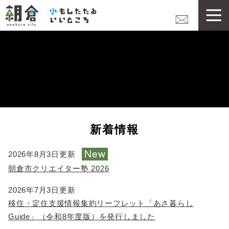
ペ
本
メニューを飛ばして本文へ
ー
文
ジ
の
先
頭
で
す
。
新着情報
2026年8月3日更新
朝倉市クリエイター塾 2026
2026年7月3日更新
移住・定住支援情報集約リーフレット「あさ暮らし
Guide」（令和8年度版）を発行しました