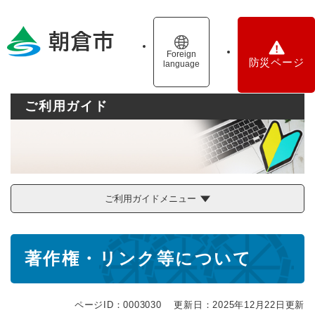
ペ
メニューを飛ばして本文へ
ー
ジ
の
Foreign
防災ページ
language
先
頭
で
ご利用ガイド
す
。
ご利用ガイドメニュー
本
著作権・リンク等について
文
ページID：0003030
更新日：2025年12月22日更新