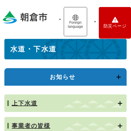
ペ
メニューを飛ばして本文へ
ー
ジ
の
Foreign
防災ページ
language
先
頭
で
本
す
水道・下水道
文
。
お知らせ
上下水道
事業者の皆様