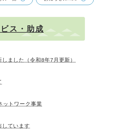
ービス・助成
しました（令和8年7月更新）
て
ネットワーク事業
布しています