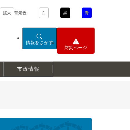
拡大
背景色
白
黒
青
情報をさがす
防災ページ
市政情報