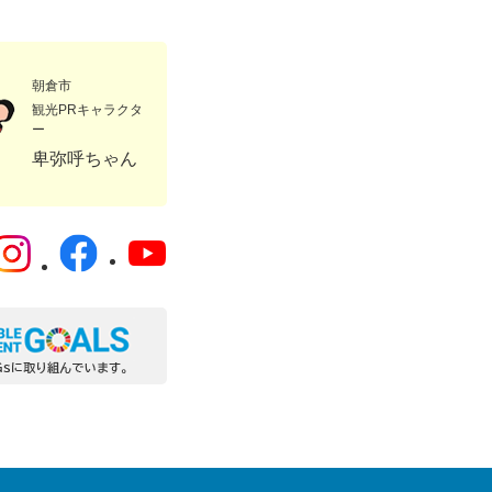
朝倉市
観光PRキャラクタ
ー
卑弥呼ちゃん