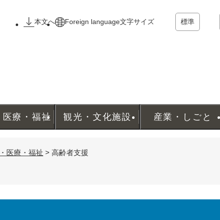
メニューを飛ばして本文へ
本文へ
Foreign language
文字サイズ
標準
・医療・福祉
観光・文化施設
産業・しごと
・医療・福祉
>
高齢者支援