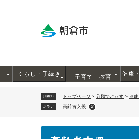
ペ
ー
ジ
の
先
頭
で
す
。
くらし・手続き
健康
子育て・教育
トップページ
>
分類でさがす
>
健康
現在地
高齢者支援
足あと
本