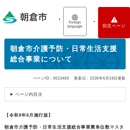
ペ
メニューを飛ばして本文へ
ー
ジ
の
Foreign
防災ページ
language
先
頭
で
本
す
朝倉市介護予防・日常生活支援
文
。
総合事業について
ページID：0013460
更新日：2026年6月19日更新
ページ内目次
【令和8年6月施行版】
朝倉市介護予防・日常生活支援総合事業費単位数マスタ