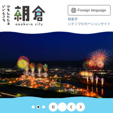
ペ
メニューを飛ばして本文へ
ー
Foreign language
ジ
の
朝倉市
先
シティプロモーションサイト
頭
で
す
。
P
N
S
P
r
e