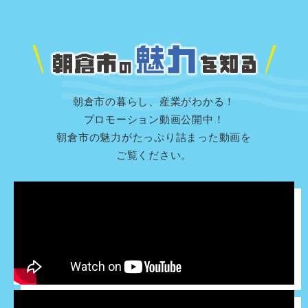
t
l
e
x
v
t
o
a
i
p
y
e
w
本
文
朝倉市の暮らし、産業がわかる！
プロモーション動画公開中！
朝倉市の魅力がたっぷり詰まった動画を
ご覧ください。