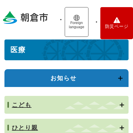
ペ
メニューを飛ばして本文へ
ー
ジ
の
Foreign
防災ページ
language
先
頭
で
本
す
医療
文
。
お知らせ
こども
ひとり親