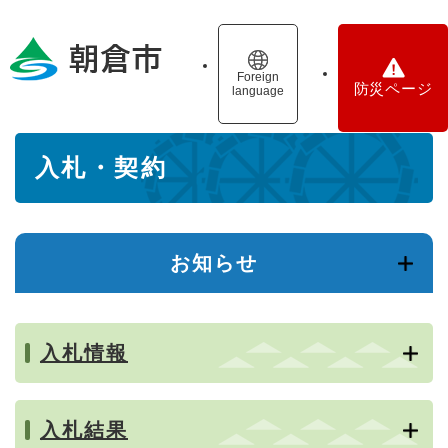
ペ
メニューを飛ばして本文へ
ー
ジ
の
Foreign
防災ページ
language
先
頭
で
本
す
入札・契約
文
。
お知らせ
入札情報
入札結果