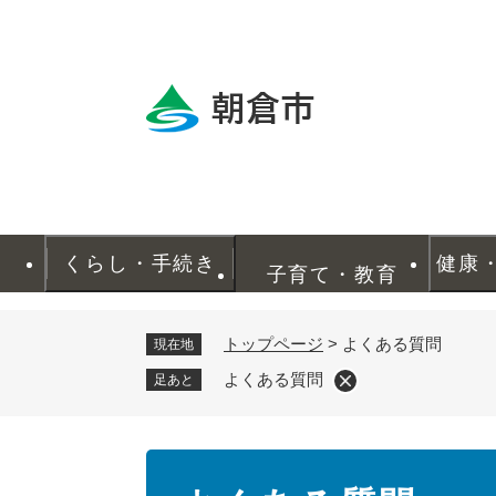
ペ
ー
ジ
の
先
頭
で
す
。
くらし・手続き
健康
子育て・教育
トップページ
>
よくある質問
現在地
よくある質問
足あと
本