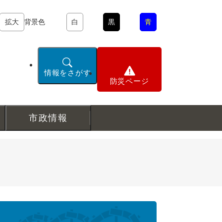
拡大
背景色
白
黒
青
情報をさがす
防災ページ
市政情報