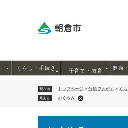
ペ
ー
ジ
の
先
頭
で
す
。
くらし・手続き
健康
子育て・教育
トップページ
>
分類でさがす
>
くら
現在地
おくやみ
足あと
本