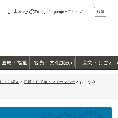
メニューを飛ばして本文へ
本文へ
Foreign language
文字サイズ
標準
・医療・福祉
観光・文化施設
産業・しごと
し・手続き
>
戸籍・住民票・マイナンバー
>
おくやみ