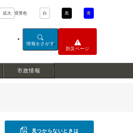
拡大
背景色
白
黒
青
情報をさがす
防災ページ
市政情報
見つからないときは