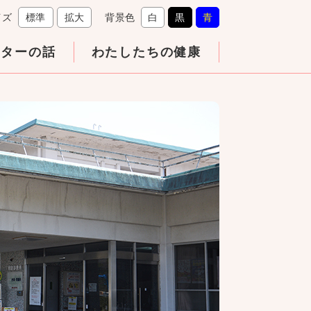
イズ
標準
拡大
背景色
白
黒
青
クターの話
わたしたちの健康