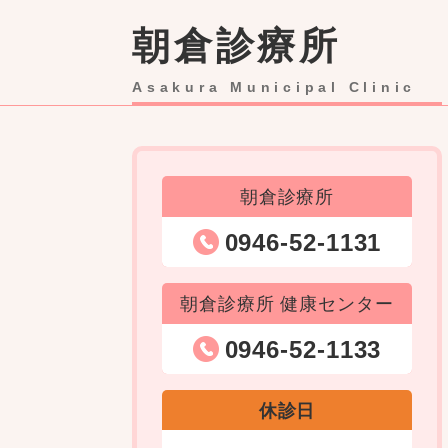
ペ
朝倉診療所
ー
ジ
の
Asakura Municipal Clinic
先
本
頭
文
で
す
朝倉診療所
。
0946-52-1131
朝倉診療所 健康センター
0946-52-1133
休診日