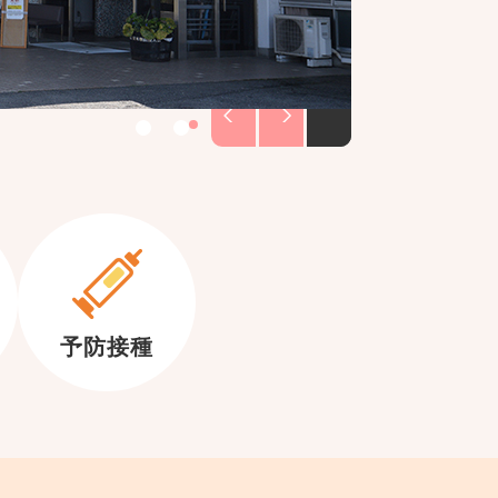
P
N
S
P
r
e
t
l
e
x
v
t
o
a
i
p
y
e
w
予防接種