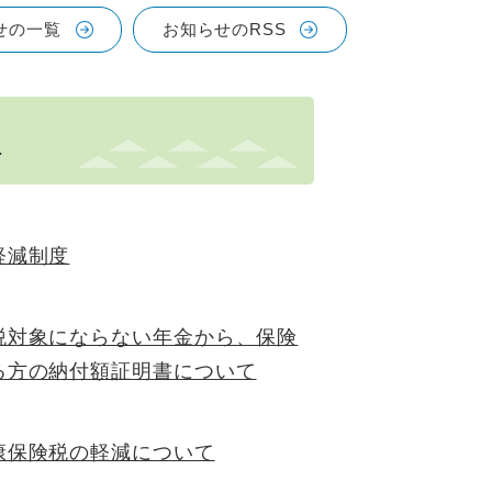
せの一覧
お知らせのRSS
税
軽減制度
税対象にならない年金から、保険
る方の納付額証明書について
康保険税の軽減について