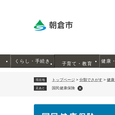
ペ
ー
ジ
の
先
頭
で
す
。
くらし・手続き
健康
子育て・教育
トップページ
>
分類でさがす
>
健康
現在地
国民健康保険
足あと
本