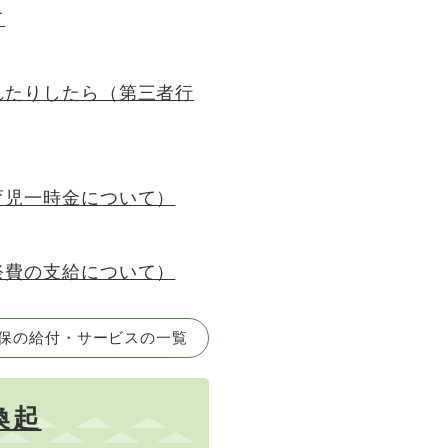
て
れたりしたら（第三者行
育児一時金について）
祭費の支給について）
保の給付・サービスの一覧
喚起