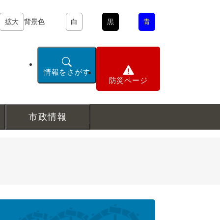
拡大
背景色
白
黒
青
情報をさがす
防災ページ
市政情報