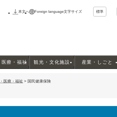
メニューを飛ばして本文へ
本文へ
Foreign language
文字サイズ
標準
・医療・福祉
観光・文化施設
産業・しごと
・医療・福祉
>
国民健康保険