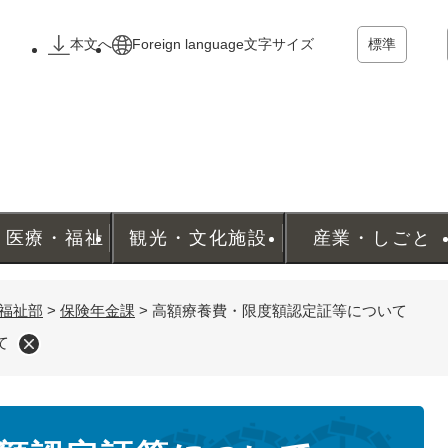
メニューを飛ばして本文へ
本文へ
Foreign language
文字サイズ
標準
・医療・福祉
観光・文化施設
産業・しごと
福祉部
>
保険年金課
>
高額療養費・限度額認定証等について
て