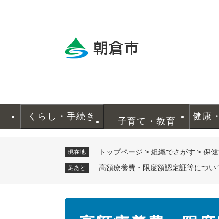
ペ
ー
ジ
の
先
頭
で
す
。
くらし・手続き
健康
子育て・教育
トップページ
>
組織でさがす
>
保健
現在地
高額療養費・限度額認定証等につい
足あと
本