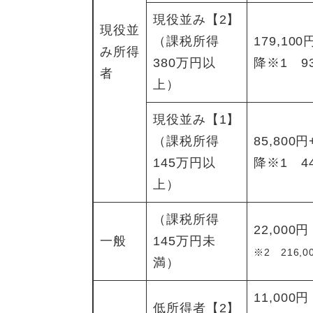
現役並み【2】
現役並
（課税所得
179,10
み所得
380万円以
降※1 93
者
上）
現役並み【1】
（課税所得
85,800
145万円以
降※1 44
上）
（課税所得
22,00
一般
145万円未
※2 216,0
満）
11,00
低所得者【2】