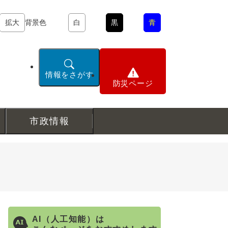
拡大
背景色
白
黒
青
情報をさがす
防災ページ
市政情報
AI（人工知能）は