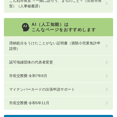
こんね市長室 ～一緒に語ろう、まちのこと～（出前市長
室）（人事秘書課）
AI（人工知能）は
こんなページをおすすめします
滞納処分をうけたことがない証明書（酒類小売業免許申
請用）
認可地縁団体の代表者変更
市長交際費 令和7年8月
マイナンバーカードの出張申請サポート
市長交際費 令和5年11月