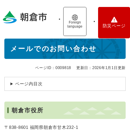
ペ
メニューを飛ばして本文へ
ー
ジ
の
Foreign
防災ページ
language
先
頭
で
本
す
メールでのお問い合わせ
文
。
ページID：0009818
更新日：2026年1月1日更新
ページ内目次
朝倉市役所
〒838-8601 福岡県朝倉市甘木232-1