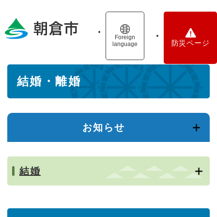
ペ
メニューを飛ばして本文へ
ー
ジ
の
Foreign
防災ページ
language
先
頭
で
本
す
結婚・離婚
文
。
お知らせ
結婚