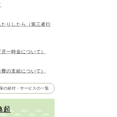
て
れたりしたら（第三者行
育児一時金について）
祭費の支給について）
保の給付・サービスの一覧
喚起