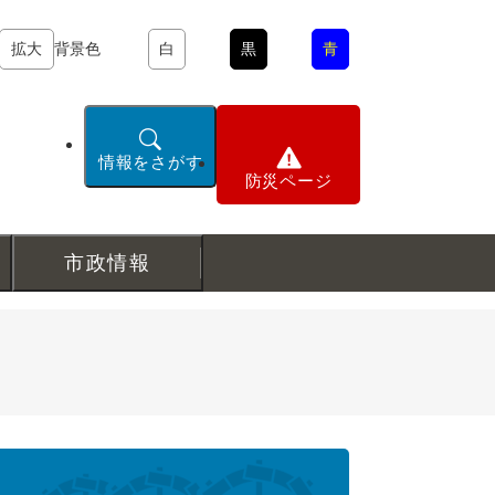
拡大
背景色
白
黒
青
情報をさがす
防災ページ
市政情報