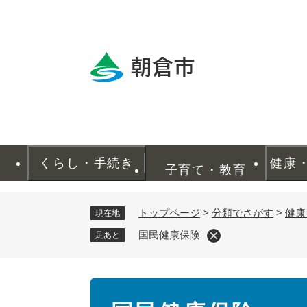
ペ
ー
ジ
の
先
頭
で
す
。
くらし・手続き
健康
子育て・教育
トップページ
>
分類でさがす
>
健康
現在地
国民健康保険
足あと
本