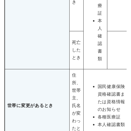
き
療
証
本
人
確
死亡
認
した
書
とき
類
住
所、
国民健康保険
世帯
資格確認書ま
主、
たは資格情報
世帯に変更があるとき
氏名
のお知らせ
が変
各種医療証
わっ
本人確認書類
たと