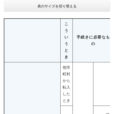
表のサイズを切り替える
こ
う
い
手続きに必要なも
う
の
と
き
他市
町村
から
転入
した
とき