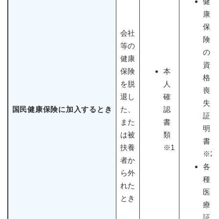
健
康
保
会社
険
等の
の
健康
資
保険
本
格
を脱
人
喪
退し
確
失
国民健康保険に加入するとき
た、
認
証
また
書
明
は被
類
書
扶養
※1
※2
者か
各
ら外
種
れた
医
とき
療
証