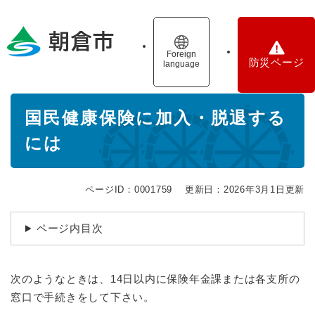
ペ
メニューを飛ばして本文へ
ー
ジ
の
Foreign
防災ページ
language
先
頭
で
本
す
国民健康保険に加入・脱退する
文
。
には
ページID：0001759
更新日：2026年3月1日更新
ページ内目次
次のようなときは、14日以内に保険年金課または各支所の
窓口で手続きをして下さい。