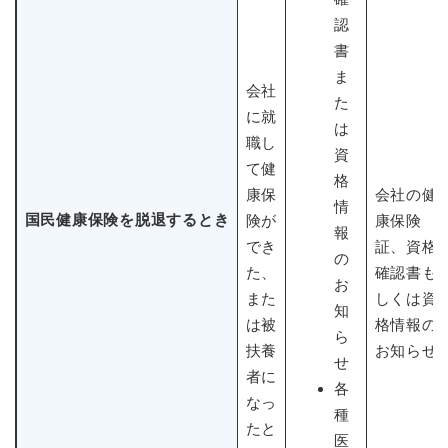
認
書
ま
会社
た
に就
は
職し
資
て健
格
康保
会社の健
情
国民健康保険を脱退するとき
険が
康保険
報
でき
証、資格
の
た、
確認書も
お
また
しくは資
知
は被
格情報の
ら
扶養
お知らせ
せ
者に
各
なっ
種
たと
医