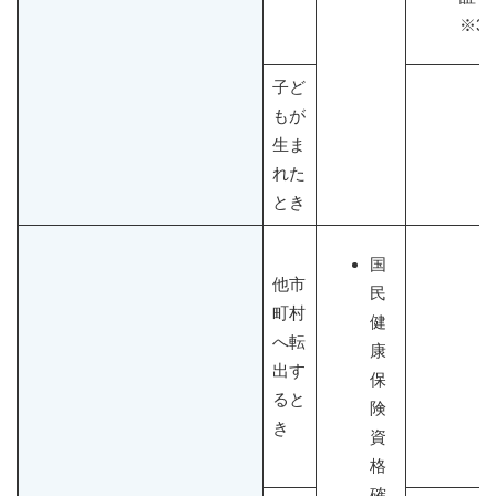
※3
子ど
もが
生ま
れた
とき
国
他市
民
町村
健
へ転
康
出す
保
ると
険
き
資
格
確