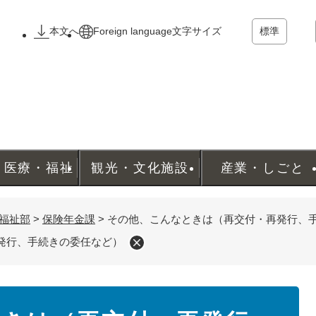
メニューを飛ばして本文へ
本文へ
Foreign language
文字サイズ
標準
・医療・福祉
観光・文化施設
産業・しごと
福祉部
>
保険年金課
>
その他、こんなときは（再交付・再発行、
発行、手続きの委任など）