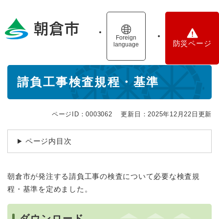
ペ
メニューを飛ばして本文へ
ー
ジ
の
Foreign
防災ページ
language
先
頭
で
本
す
請負工事検査規程・基準
文
。
ページID：0003062
更新日：2025年12月22日更新
ページ内目次
朝倉市が発注する請負工事の検査について必要な検査規
程・基準を定めました。
ダウンロード