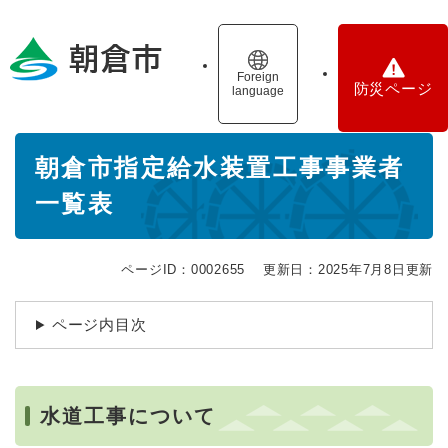
ペ
メニューを飛ばして本文へ
ー
ジ
の
Foreign
防災ページ
language
先
頭
で
本
す
朝倉市指定給水装置工事事業者
文
。
一覧表
ページID：0002655
更新日：2025年7月8日更新
ページ内目次
水道工事について