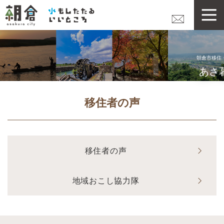
ペ
メニューを飛ばして本文へ
ー
ジ
の
先
頭
朝倉市移住
で
あさ
す
本
。
文
移住者の声
移住者の声
地域おこし協力隊