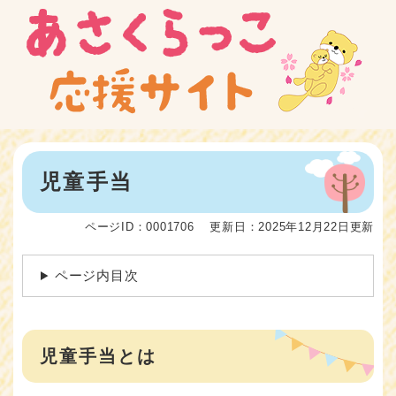
ペ
メニューを飛ばして本文へ
ー
ジ
の
先
頭
で
す
。
本
児童手当
文
ページID：0001706
更新日：2025年12月22日更新
ページ内目次
児童手当とは