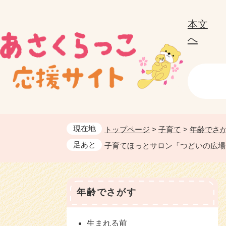
ペ
ー
本文
ジ
へ
の
先
頭
で
す
。
現在地
トップページ
>
子育て
>
年齢でさ
足あと
子育てほっとサロン「つどいの広場
年齢でさがす
生まれる前