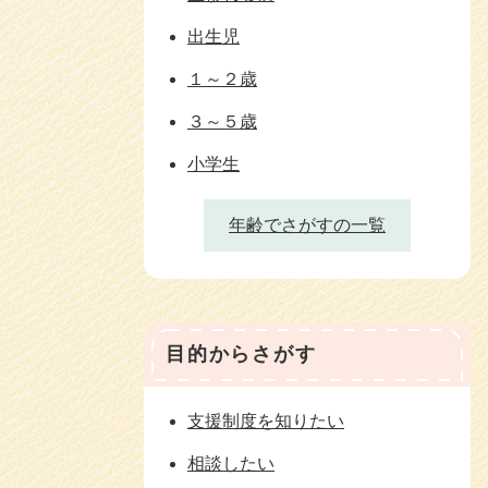
出生児
１～２歳
３～５歳
小学生
年齢でさがすの一覧
目的からさがす
支援制度を知りたい
相談したい