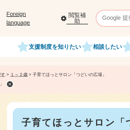
メニューを飛ばして本文へ
Foreign
閲覧補
助
language
支援制度を知りたい
相談したい
がす
>
１～２歳
>
子育てほっとサロン「つどいの広場」
」
本
子育てほっとサロン「
文