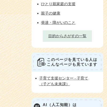
ひとり親家庭の支援
親子の健康
発達・障がいのこと
目的からさがすの一覧
このページを見ている人は
こんなページも見ています
子育て支援センター - 子育て
（子ども未来課）
AI（人工知能）は