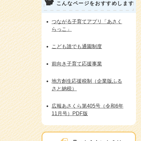
こんなページをおすすめします
つながる子育てアプリ「あさく
らっこ」
こども誰でも通園制度
前向き子育て応援事業
地方創生応援税制（企業版ふる
さと納税）
広報あさくら第405号（令和6年
11月号）PDF版