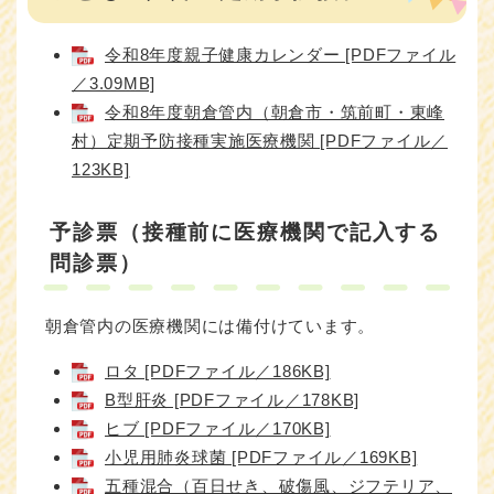
令和8年度親子健康カレンダー [PDFファイル
／3.09MB]
令和8年度朝倉管内（朝倉市・筑前町・東峰
村）定期予防接種実施医療機関 [PDFファイル／
123KB]
予診票（接種前に医療機関で記入する
問診票）
朝倉管内の医療機関には備付けています。
ロタ [PDFファイル／186KB]
B型肝炎 [PDFファイル／178KB]
ヒブ [PDFファイル／170KB]
小児用肺炎球菌 [PDFファイル／169KB]
五種混合（百日せき、破傷風、ジフテリア、