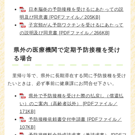
日本脳炎の予防接種を受けるにあたっての説
明及び同意書 [PDFファイル／205KB]
子宮頸がん予防ワクチンを受けるにあたって
の説明及び同意書 [PDFファイル／266KB]
県外の医療機関で定期予防接種を受け
る場合
里帰り等で、県外に長期滞在する間に予防接種を受け
たいときは、必ず事前に健康課にお問合せ下さい。
県外で予防接種を受けた際の払戻し（償還払
い）のご案内（高齢者以外） [PDFファイル／
171KB]
予防接種依頼書交付申請書 [PDFファイル／
107KB]
予防接種料金助成請求書（兼請求書） [PDFフ