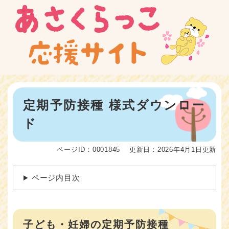
ペ
メニューを飛ばして本文へ
ー
ジ
の
先
頭
で
す
。
本
定期予防接種 様式ダウンロー
文
ド
ページID：0001845
更新日：2026年4月1日更新
ページ内目次
子ども・妊婦の定期予防接種