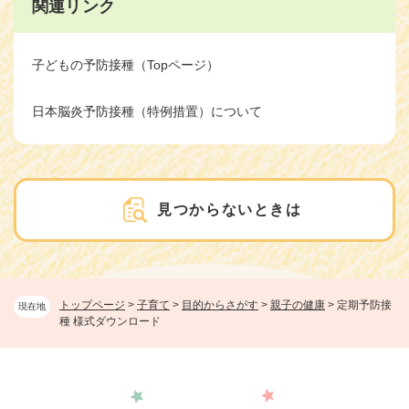
関連リンク
子どもの予防接種（Topページ）
日本脳炎予防接種（特例措置）について
見つからないときは
トップページ
>
子育て
>
目的からさがす
>
親子の健康
>
定期予防接
現在地
種 様式ダウンロード