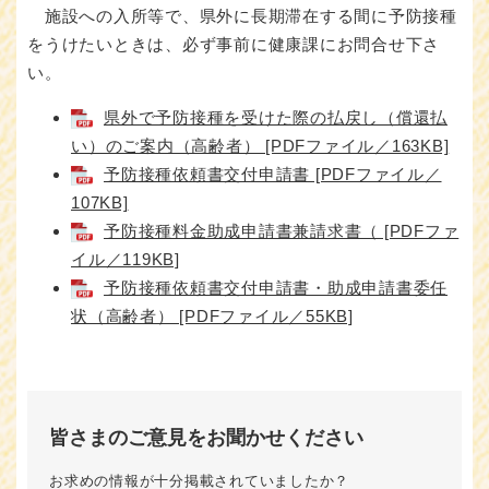
施設への入所等で、県外に長期滞在する間に予防接種
をうけたいときは、必ず事前に健康課にお問合せ下さ
い。
県外で予防接種を受けた際の払戻し（償還払
い）のご案内（高齢者） [PDFファイル／163KB]
予防接種依頼書交付申請書 [PDFファイル／
107KB]
予防接種料金助成申請書兼請求書（ [PDFファ
イル／119KB]
予防接種依頼書交付申請書・助成申請書委任
状（高齢者） [PDFファイル／55KB]
皆さまのご意見をお聞かせください
お求めの情報が十分掲載されていましたか？