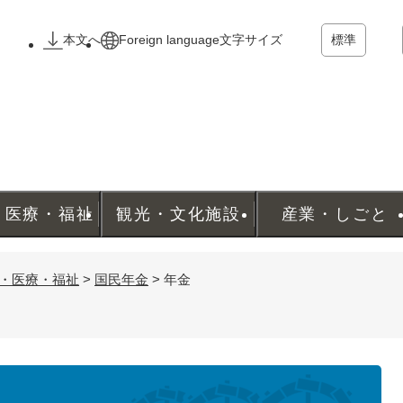
メニューを飛ばして本文へ
本文へ
Foreign language
文字サイズ
標準
・医療・福祉
観光・文化施設
産業・しごと
・医療・福祉
>
国民年金
>
年金