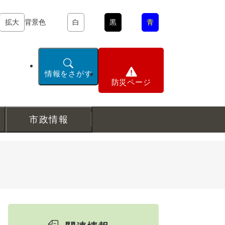
拡大
背景色
白
黒
青
情報をさがす
防災ページ
市政情報