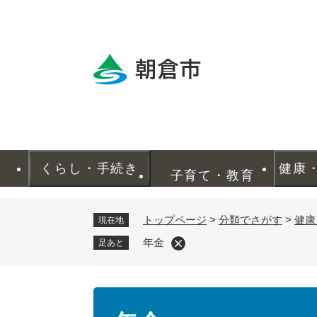
ペ
ー
ジ
の
先
頭
で
す
。
くらし・手続き
健康
子育て・教育
トップページ
>
分類でさがす
>
健康
現在地
年金
足あと
本