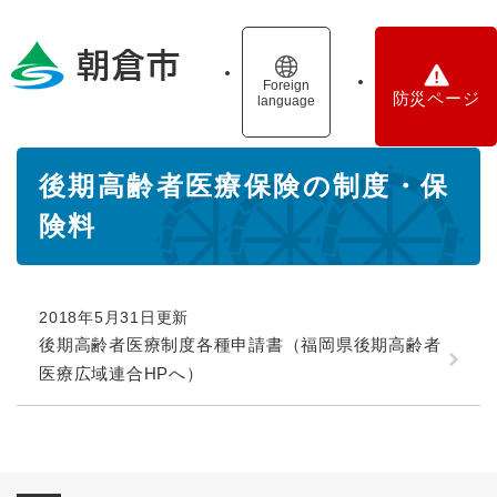
ペ
メニューを飛ばして本文へ
ー
ジ
の
Foreign
防災ページ
language
先
頭
で
本
す
後期高齢者医療保険の制度・保
文
。
険料
2018年5月31日更新
後期高齢者医療制度各種申請書（福岡県後期高齢者
医療広域連合HPへ）