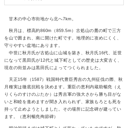
甘木の中心市街地から北へ7km。
秋月は、標高約860m（859.5m）古処山の麓の町で三方
を山で囲まれ、南に開けた町です。地理的に攻めにくく、
守りやすい盆地にあります。
中世に秋月氏が古処山に山城を築き、秋月氏16代、近世
になって黒田氏が12代と城下町としての歴史は大変古く、
現在の街並みは黒田氏によってつくられました。
天正15年（1587）戦国時代豊臣秀吉の九州征伐の際、秋
月種実は徹底抗戦を決めます。重臣の恵利内蔵助暢尭（え
りくらのすけのぶたか）は秀吉軍の強大さから勝ち目がな
いと和睦を進めますが聞き入れられず、家族もろとも死を
持って止めようとしました。その場所に記念碑が建ってい
ます。（恵利暢尭殉節碑）