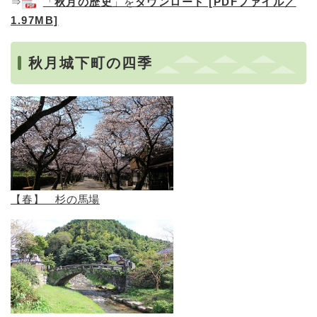
⇒
「
秋月の歴史
」を
ダウンロード [PDFファイル／
1.97MB]
秋月城下町の四季
【春】 杉の馬場