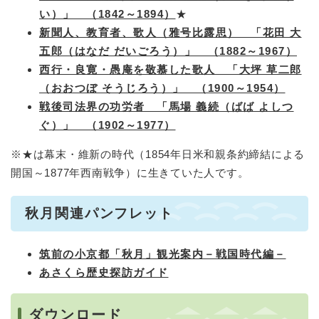
い）」 （1842～1894）
★
新聞人、教育者、歌人（雅号比露思） 「花田 大
五郎（はなだ だいごろう）」 （1882～1967）
西行・良寛・愚庵を敬慕した歌人 「大坪 草二郎
（おおつぼ そうじろう）」 （1900～1954）
戦後司法界の功労者 「馬場 義続（ばば よしつ
ぐ）」 （1902～1977）
※★は幕末・維新の時代（1854年日米和親条約締結による
開国～1877年西南戦争）に生きていた人です。
秋月関連パンフレット
筑前の小京都「秋月」観光案内－戦国時代編－
あさくら歴史探訪ガイド
ダウンロード