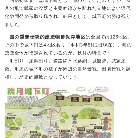
明治初頭までは城下町として賑わっていたのですが、秋
月の乱で武家の没落と主要幹線から離れた立地によい近代
化や開発から取り残され、結果として、城下町の姿は残り
ました。
国の重要伝統的建造物群保存地区
は全国では126地区、
その中で城下町は4地区あり（令和3年8月2日現在）、町の
ほぼ全体が指定されているのが、秋月の特長です。
町割り、屋敷割り、道路網と水路網、城館跡、武家屋
敷、町屋の城下町の様子が周辺の自然景観、田園景観と調
和し、歴史的風致となっています。