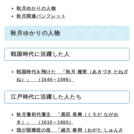
秋月ゆかりの人物
秋月関連パンフレット
秋月ゆかりの人物
戦国時代に活躍した人
戦国時代を翔けた 「秋月 種実（あきづき たねざ
ね）」 （1544～1596）
江戸時代に活躍した人たち
秋月藩初代藩主 「黒田 長興（くろだ ながお
き）」 （1610～1665）
我が国種痘の祖 「緒方 春朔（おがた しゅんさ