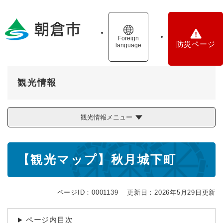
ペ
メニューを飛ばして本文へ
ー
ジ
の
Foreign
防災ページ
language
先
頭
で
す
観光情報
。
観光情報メニュー
本
【観光マップ】秋月城下町
文
ページID：0001139
更新日：2026年5月29日更新
ページ内目次