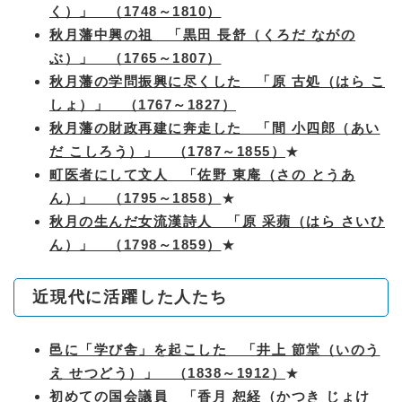
く）」 （1748～1810）
秋月藩中興の祖 「黒田 長舒（くろだ ながの
ぶ）」 （1765～1807）
秋月藩の学問振興に尽くした 「原 古処（はら こ
しょ）」 （1767～1827）
秋月藩の財政再建に奔走した 「間 小四郎（あい
だ こしろう）」 （1787～1855）
★
町医者にして文人 「佐野 東庵（さの とうあ
ん）」 （1795～1858）
★
秋月の生んだ女流漢詩人 「原 采蘋（はら さいひ
ん）」 （1798～1859）
★
近現代に活躍した人たち
邑に「学び舎」を起こした 「井上 節堂（いのう
え せつどう）」 （1838～1912）
★
初めての国会議員 「香月 恕経（かつき じょけ