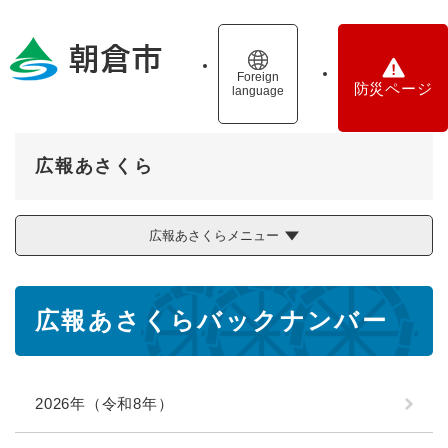
ペ
メニューを飛ばして本文へ
ー
ジ
の
Foreign
防災ページ
language
先
頭
で
す
広報あさくら
。
広報あさくらメニュー
本
広報あさくらバックナンバー
文
2026年（令和8年）