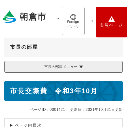
ペ
メニューを飛ばして本文へ
ー
ジ
の
Foreign
防災ページ
language
先
頭
で
す
市長の部屋
。
市長の部屋メニュー
本
市長交際費 令和3年10月
文
ページID：0001421
更新日：2021年10月31日更新
ページ内目次