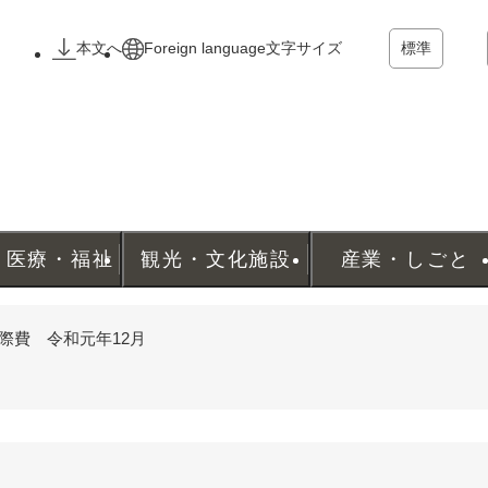
メニューを飛ばして本文へ
本文へ
Foreign language
文字サイズ
標準
・医療・福祉
観光・文化施設
産業・しごと
際費 令和元年12月