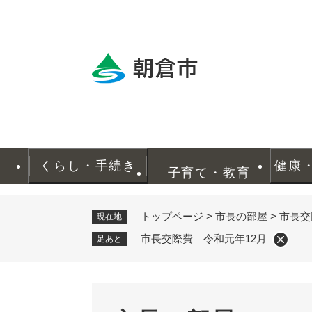
ペ
ー
ジ
の
先
頭
で
す
。
くらし・手続き
健康
子育て・教育
トップページ
>
市長の部屋
>
市長交
現在地
市長交際費 令和元年12月
足あと