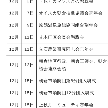
12月
2日
（株）ガマダスとの懇親会
12月
7日
オイスカ朝倉推進協議会忘年会
12月
9日
原鶴温泉旅館協同組合望年会
12月
11日
甘木町区会長会懇親会
12月
11日
立石農業研究同志会忘年会
朝倉地区行政、朝倉三師会、朝倉
12月
13日
議会連絡会議
12月
15日
朝倉市消防団第8分団入魂式
12月
15日
朝倉市消防団12分団入魂式
12月
15日
上秋月コミュニティ忘年会