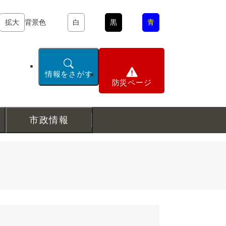
拡大
背景色
白
黒
青
情報をさがす
防災ページ
市政情報