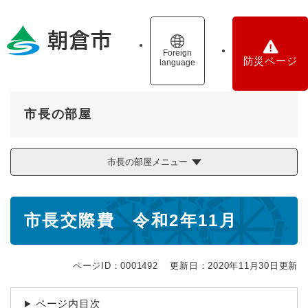
ペ
メニューを飛ばして本文へ
ー
ジ
の
Foreign
防災ページ
language
先
頭
で
す
市長の部屋
。
市長の部屋メニュー
本
市長交際費 令和2年11月
文
ページID：0001492
更新日：2020年11月30日更新
ページ内目次