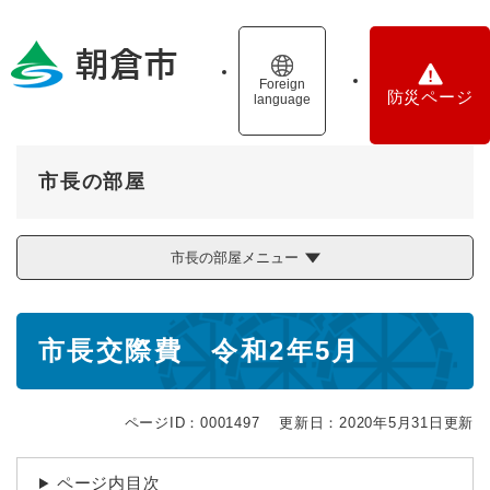
ペ
メニューを飛ばして本文へ
ー
ジ
の
Foreign
防災ページ
language
先
頭
で
す
市長の部屋
。
市長の部屋メニュー
本
市長交際費 令和2年5月
文
ページID：0001497
更新日：2020年5月31日更新
ページ内目次