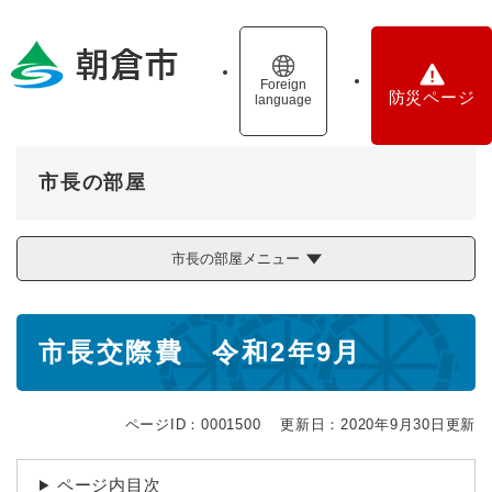
ペ
メニューを飛ばして本文へ
ー
ジ
の
Foreign
防災ページ
language
先
頭
で
す
市長の部屋
。
市長の部屋メニュー
本
市長交際費 令和2年9月
文
ページID：0001500
更新日：2020年9月30日更新
ページ内目次