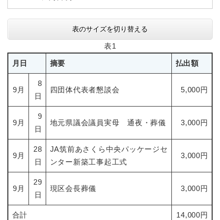
表のサイズを切り替える
表1
月日
摘要
払出額
8
9月
四団体代表者懇談会
5,000円
日
9
9月
地元県議会議員実母 通夜・葬儀
3,000円
日
28
JA筑前あさくら中央パッケージセ
9月
3,000円
日
ンター新築工事起工式
29
9月
現区会長葬儀
3,000円
日
合計
14,000円