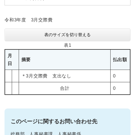
令和3年度 3月交際費
表のサイズを切り替える
表1
月
摘要
払出額
日
＊3月交際費 支出なし
0
合計
0
このページに関するお問い合わせ先
総務部
人事秘書課
人事秘書係