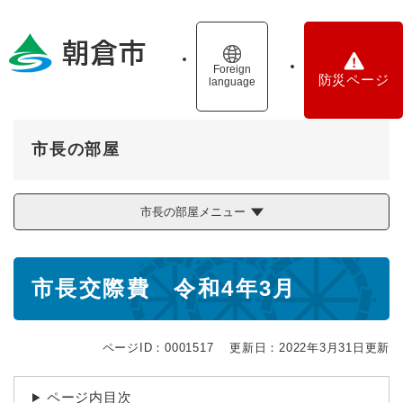
ペ
メニューを飛ばして本文へ
ー
ジ
の
Foreign
防災ページ
language
先
頭
で
す
市長の部屋
。
市長の部屋メニュー
本
市長交際費 令和4年3月
文
ページID：0001517
更新日：2022年3月31日更新
ページ内目次