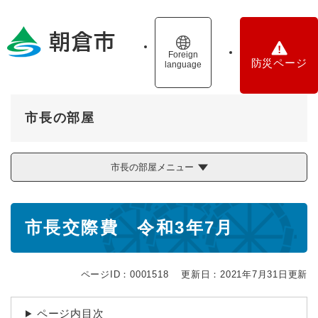
ペ
メニューを飛ばして本文へ
ー
ジ
の
Foreign
防災ページ
language
先
頭
で
す
市長の部屋
。
市長の部屋メニュー
本
市長交際費 令和3年7月
文
ページID：0001518
更新日：2021年7月31日更新
ページ内目次