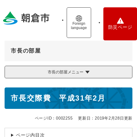
ペ
メニューを飛ばして本文へ
ー
ジ
の
Foreign
防災ページ
language
先
頭
で
す
市長の部屋
。
市長の部屋メニュー
本
市長交際費 平成31年2月
文
ページID：0002255
更新日：2019年2月28日更新
ページ内目次