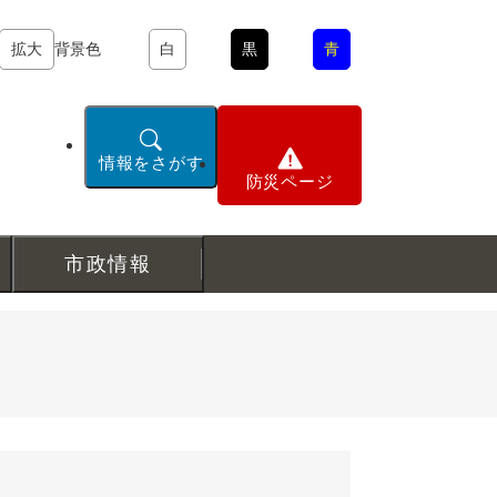
拡大
背景色
白
黒
青
情報をさがす
防災ページ
市政情報