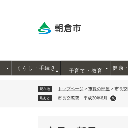
ペ
ー
ジ
の
先
頭
で
す
。
くらし・手続き
健康
子育て・教育
トップページ
>
市長の部屋
>
市長交
現在地
市長交際費 平成30年6月
足あと