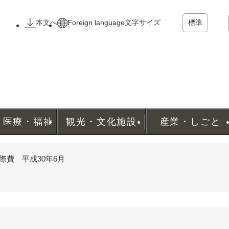
メニューを飛ばして本文へ
本文へ
Foreign language
文字サイズ
標準
・医療・福祉
観光・文化施設
産業・しごと
際費 平成30年6月