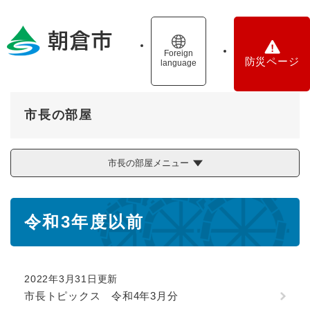
ペ
メニューを飛ばして本文へ
ー
ジ
の
Foreign
防災ページ
language
先
頭
で
す
市長の部屋
。
市長の部屋メニュー
本
令和3年度以前
文
2022年3月31日更新
市長トピックス 令和4年3月分