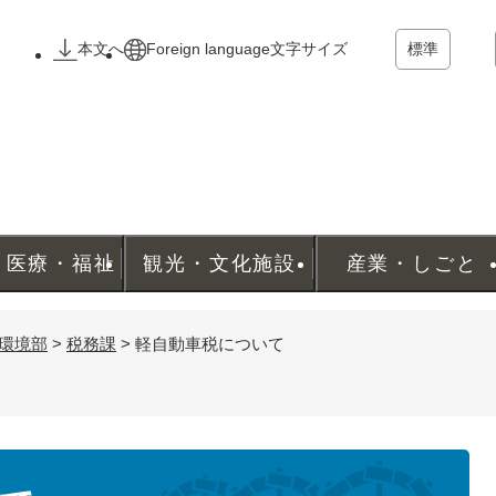
メニューを飛ばして本文へ
本文へ
Foreign language
文字サイズ
標準
・医療・福祉
観光・文化施設
産業・しごと
環境部
>
税務課
>
軽自動車税について