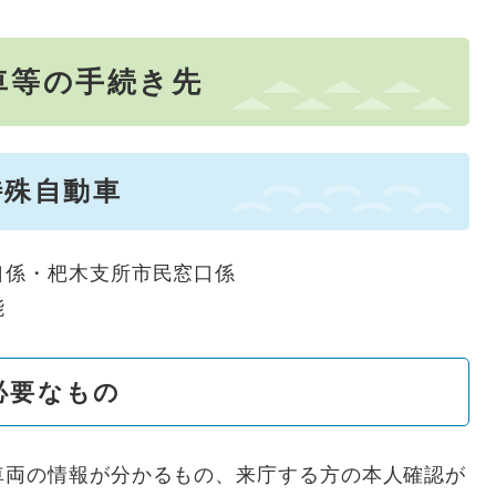
車等の手続き先
特殊自動車
口係・杷木支所市民窓口係
能
必要なもの
車両の情報が分かるもの、来庁する方の本人確認が