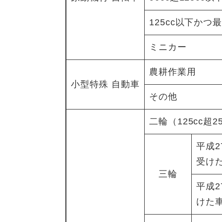
125cc以下かつ
ミニカー
農耕作業用
小型特殊 自動車
その他
二輪（125cc超2
平成2
受け
三輪
平成
けた