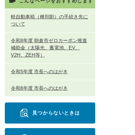
こんなページをおすすめします
軽自動車税（種別割）の手続き先に
ついて
令和8年度 朝倉市ゼロカーボン推進
補助金（太陽光、蓄電池、EV、
V2H、ZEH等）
令和5年度 市長へのはがき
令和6年度 市長へのはがき
見つからないときは