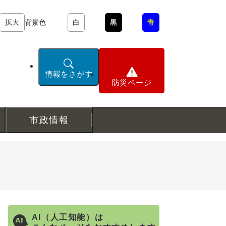
拡大
背景色
白
黒
青
情報をさがす
防災ページ
市政情報
AI（人工知能）は