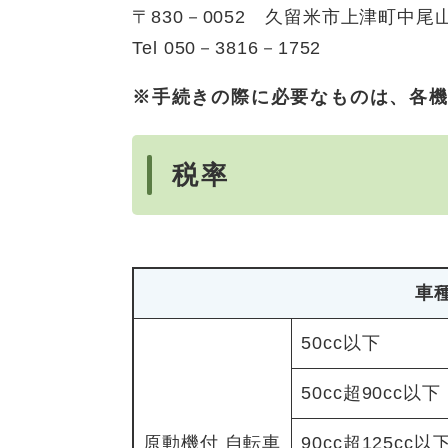
〒830－0052 久留米市上津町中尾山
Tel 050－3816－1752
※手続きの際に必要なものは、各
税率
車
50cc以下
50cc超90cc以下
原動機付 自転車
90cc超125cc以