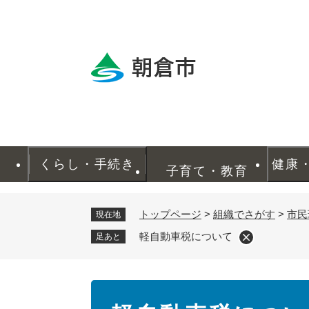
ペ
ー
ジ
の
先
頭
で
す
。
くらし・手続き
健康
子育て・教育
トップページ
>
組織でさがす
>
市民
現在地
軽自動車税について
足あと
本