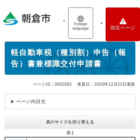
ペ
メニューを飛ばして本文へ
ー
ジ
の
Foreign
防災ページ
language
先
頭
で
本
す
軽自動車税（種別割）申告（報
文
。
告）書兼標識交付申請書
ページID：0003382
更新日：2025年12月22日更新
ページ内目次
表のサイズを切り替える
表1