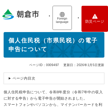
ペ
メニューを飛ばして本文へ
ー
ジ
の
Foreign
防災ページ
language
先
頭
で
本
す
個人住民税（市県民税）の電子
文
。
申告について
ページID：0009497
更新日：2026年1月5日更新
ページ内目次
個人住民税申告について、令和8年度分（令和7年中の収入
に対する申告）から電子申告が開始されました。
スマートフォンやパソコンから、マイナンバーカードを利