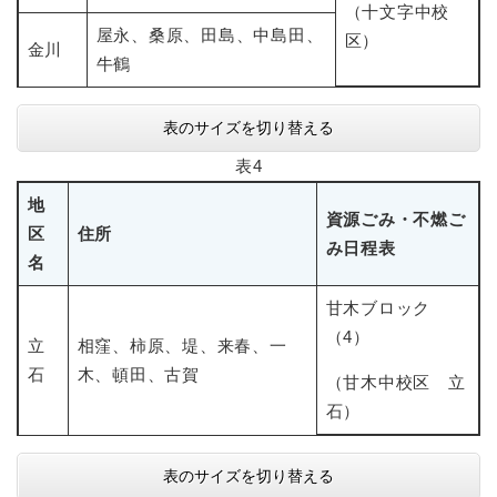
（十文字中校
屋永、桑原、田島、中島田、
区）
金川
牛鶴
表のサイズを切り替える
表4
地
資源ごみ・不燃ご
区
住所
み日程表
名
甘木ブロック
（4）
立
相窪、柿原、堤、来春、一
石
木、頓田、古賀
（甘木中校区 立
石）
表のサイズを切り替える