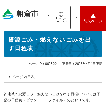
ペ
メニューを飛ばして本文へ
ー
ジ
の
Foreign
防災ページ
language
先
頭
で
本
す
資源ごみ・燃えないごみを出
文
。
す日程表
ページID：0003094
更新日：2026年4月1日更新
ページ内目次
各地域の資源ごみ・燃えないごみを出す日程については下
記の日程表（ダウンロードファイル）のとおりです。