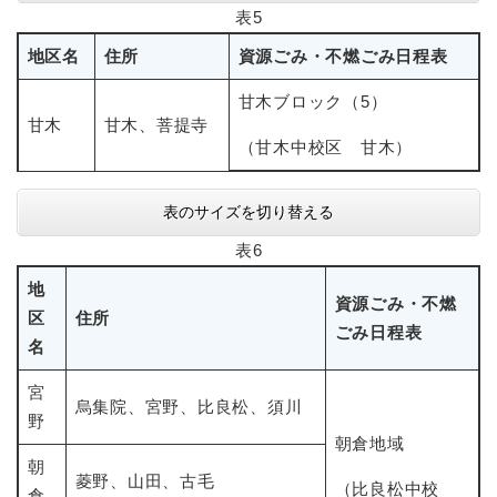
表5
地区名
住所
資源ごみ・不燃ごみ日程表
甘木ブロック（5）
甘木
甘木、菩提寺
（甘木中校区 甘木）
表のサイズを切り替える
表6
地
資源ごみ・不燃
区
住所
ごみ日程表
名
宮
烏集院、宮野、比良松、須川
野
朝倉地域
朝
菱野、山田、古毛
（比良松中校
倉