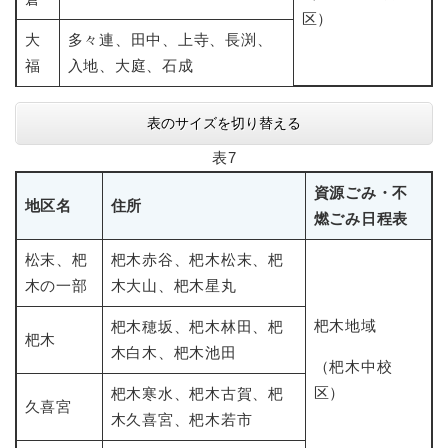
区）
大
多々連、田中、上寺、長渕、
福
入地、大庭、石成
表のサイズを切り替える
表7
資源ごみ・不
地区名
住所
燃ごみ日程表
松末、杷
杷木赤谷、杷木松末、杷
木の一部
木大山、杷木星丸
杷木地域
杷木穂坂、杷木林田、杷
杷木
木白木、杷木池田
（杷木中校
区）
杷木寒水、杷木古賀、杷
久喜宮
木久喜宮、杷木若市