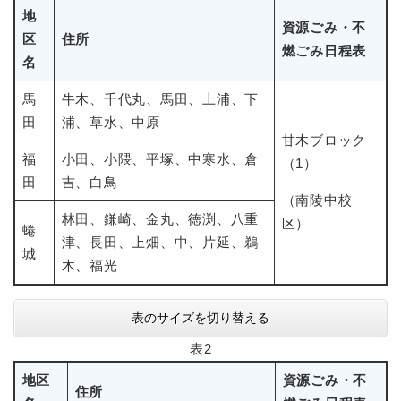
地
資源ごみ・不
区
住所
燃ごみ日程表
名
馬
牛木、千代丸、馬田、上浦、下
田
浦、草水、中原
甘木ブロック
福
小田、小隈、平塚、中寒水、倉
（1）
田
吉、白鳥
（南陵中校
林田、鎌崎、金丸、徳渕、八重
区）
蜷
津、長田、上畑、中、片延、鵜
城
木、福光
表のサイズを切り替える
表2
地区
資源ごみ・不
住所