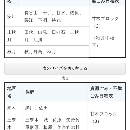
名
燃ごみ日程表
長谷山、千手、甘水、楢原、
安川
甘木ブロック
隈江、下渕、持丸
（2）
上秋
田代、山見、日向石、上秋
（秋月中校
月
月、江川
区）
秋月
秋月野鳥、秋月
表のサイズを切り替える
表3
地区
資源ごみ・不燃
住所
名
ごみ日程表
高木
黒川、佐田
甘木ブロック
三奈
三奈木、城、荷原、矢野竹、
（3）
木
屋形原、板屋、美奈宜の杜