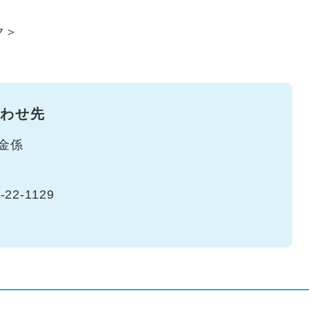
ク＞
わせ先
金係
-22-1129