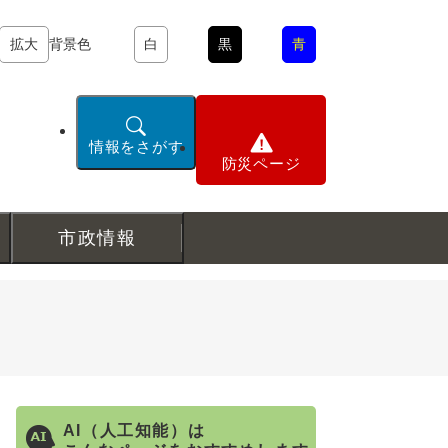
拡大
背景色
白
黒
青
情報をさがす
防災ページ
市政情報
AI（人工知能）は