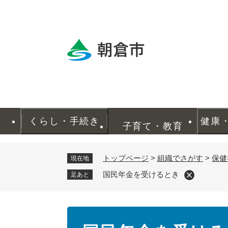
ペ
ー
ジ
の
先
頭
で
す
。
くらし・手続き
健康
子育て・教育
トップページ
>
組織でさがす
>
保健
現在地
国民年金を受けるとき
足あと
本