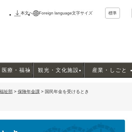
メニューを飛ばして本文へ
本文へ
Foreign language
文字サイズ
標準
・医療・福祉
観光・文化施設
産業・しごと
福祉部
>
保険年金課
>
国民年金を受けるとき