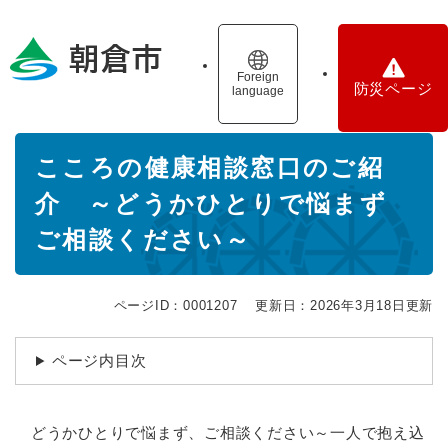
ペ
メニューを飛ばして本文へ
ー
ジ
の
Foreign
防災ページ
language
先
頭
で
本
す
こころの健康相談窓口のご紹
文
。
介 ～どうかひとりで悩まず
ご相談ください～
ページID：0001207
更新日：2026年3月18日更新
ページ内目次
どうかひとりで悩まず、ご相談ください～一人で抱え込