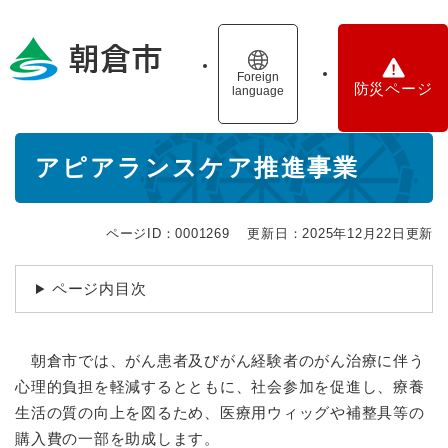
ペ
メニューを飛ばして本文へ
ー
ジ
の
Foreign
防災ページ
language
先
頭
で
本
す
アピアランスケア推進事業
文
。
ページID：0001269
更新日：2025年12月22日更新
ページ内目次
朝倉市では、がん患者及びがん経験者のがん治療に伴う
心理的負担を軽減するとともに、社会参加を促進し、療養
生活の質の向上を図るため、医療用ウィッグや補整具等の
購入費の一部を助成します。